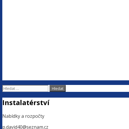
Hledat:
Instalatérství
Nabídky a rozpočty
p.david40@seznam.cz