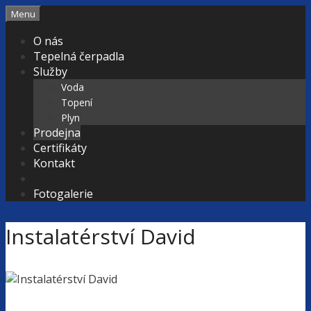
Přeskočit
Menu
na
O nás
obsah
Tepelná čerpadla
Služby
Voda
Topení
Plyn
Prodejna
Certifikáty
Kontakt
Fotogalerie
Instalatérství David