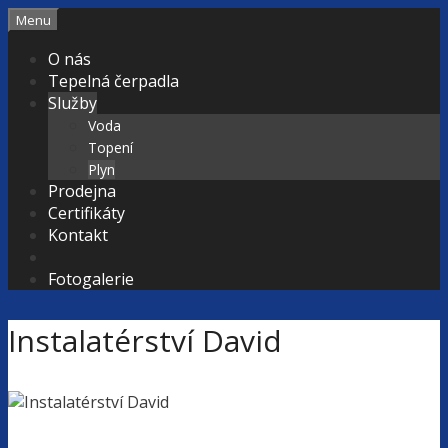
Přeskočit
Menu
na
O nás
obsah
Tepelná čerpadla
Služby
Voda
Topení
Plyn
Prodejna
Certifikáty
Kontakt
Fotogalerie
Instalatérství David